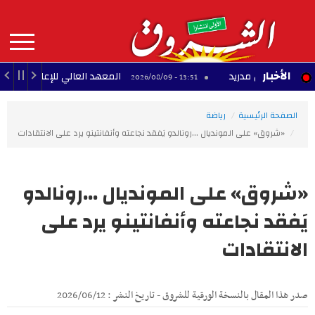
Aller
au
contenu
principal
MAIN
الأخبار
ريال مدريد
المعهد العالي للإعلامية بأريانة يُحذر 
13:51 - 2026/08/09
NAVIGATION
الصفحة الرئيسية
رياضة
«شروق» على المونديال ...رونالدو يَفقد نجاعته وأنفانتينو يرد على الانتقادات
«شروق» على المونديال ...رونالدو
يَفقد نجاعته وأنفانتينو يرد على
الانتقادات
صدر هذا المقال بالنسخة الورقية للشروق - تاريخ النشر : 2026/06/12