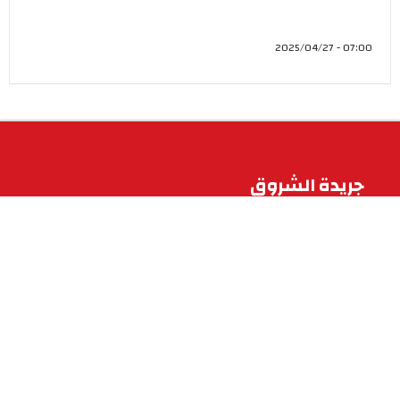
07:00 - 2025/04/27
جريدة الشروق
تابعونا على
أقلام الشروق
ألبوم الصور
PIED
DE
اقتصاد
وطنية
PAGE
تكنولوجيا
ثقافة و فنّ
جرائم و قضايا
جهاتنا
حوارات
خدمات