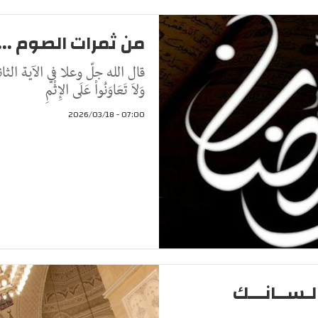
من ثمرات الصوم ...ا
قال الله جلّ وعلا في الآية الثانية م
وَلاَ تَعَاوَنُواْ عَلَى الإِثْمِ
07:00 - 2026/03/18
ـســانـــك