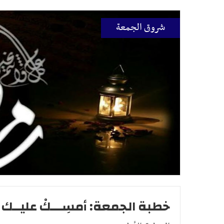
شروق الجمعة
خطبة الجمعة: أمسِـــكْ عليــك ل