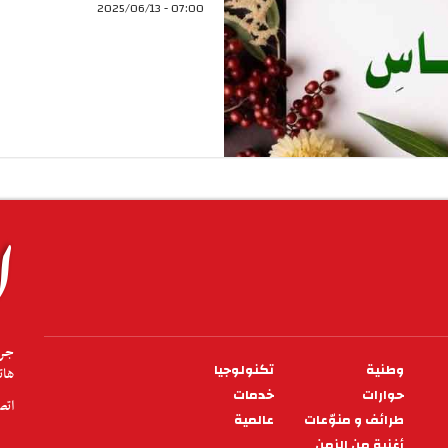
07:00 - 2025/06/13
وطنية
تكنولوجيا
هاتف.71331000 فا
حوارات
خدمات
اتص
طرائف و منوّعات
عالمية
أغنية من الزمن