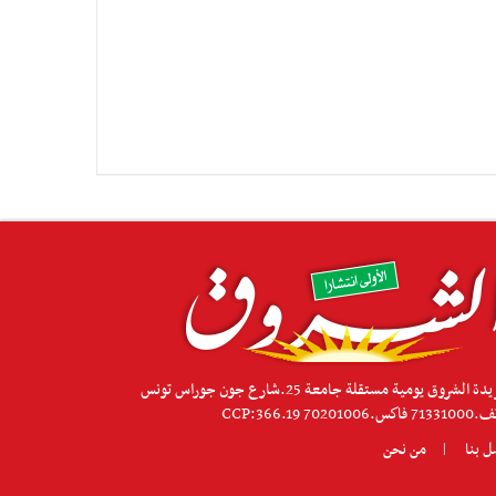
جريدة الشروق يومية مستقلة جامعة 25.شارع جون جوراس تونس
كس.70201006 CCP:366.19
ل بنا
من نحن