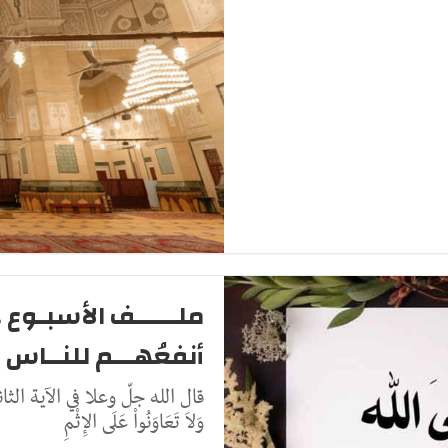
ملــــــف الأسبـوع .
أنفعُهـــم للنــاس
قال الله جلّ وعلا في الآية الثانية م
وَلاَ تَعَاوَنُواْ عَلَى الإِثْمِ