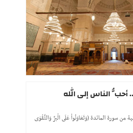
. أحبُّ الناس إلى الله
ن سورة المائدة (وَتَعَاوَنُواْ عَلَى الْبرِّ وَالتَّقْوَى