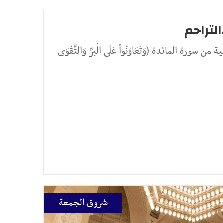
لتراحم
ن سورة المائدة (وَتَعَاوَنُواْ عَلَى الْبرِّ وَالتَّقْوَى
شروق الجمعة