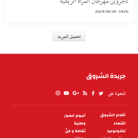
تاجروين مهرجان المرأة الريفية
14:20 - 2024/06/26
ثقافة و فنّ
تاجروين: تتويج مسرحية "في أعماق
البحار" في المهرجان الجهوي