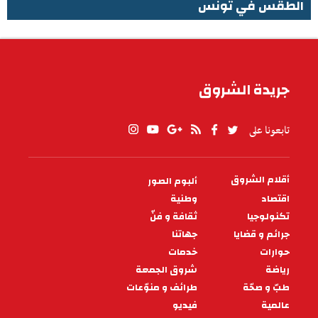
الطقس في تونس
الطقس في تونس
جريدة الشروق
تابعونا على
أقلام الشروق
ألبوم الصور
PIED
DE
اقتصاد
وطنية
PAGE
تكنولوجيا
ثقافة و فنّ
جرائم و قضايا
جهاتنا
حوارات
خدمات
رياضة
شروق الجمعة
طبّ و صحّة
طرائف و منوّعات
عالمية
فيديو