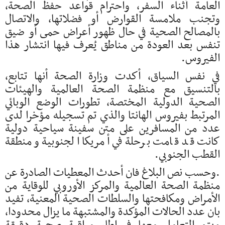
العامة أثناء السفر، واحترام قواعد حفظ الصحة،
وتجنب ملامسة القوارض أو فضلاتها، والاتصال
بالمصالح الصحية في حال ظهور أعراض حمى أو ضيق
تنفس بعد العودة من مناطق يُعرف فيها انتشار هذا
الفيروس.
في نفس السياق، أكدت وزارة الصحة أنها تتابع،
بالتنسيق مع منظمة الصحة العالمية والهيئات
الصحية الدولية المختصة، تطورات الوضع الوبائي
المرتبط بفيروس الهانتا والذي تم تسجيله مؤخرا لدى
عدد من المسافرين على متن سفينة سياحية دولية
كانت قد قامت برحلة في أمريكا الجنوبية ومنطقة
القطب الجنوبي.
.وحسب نص البلاغ فان أحدث المعطيات الصادرة عن
منظمة الصحة العالمية والمركز الأوروبي للوقاية من
الأمراض ومكافحتها والسلطات الصحية المعنية، تفيد
بان عدد الحالات المؤكدة والمشتبهة ما يزال محدودا،