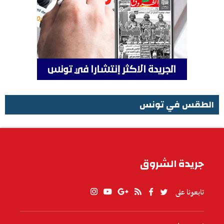
الطقس في تونس
الطقس في تونس
جريدة الشروق
تابعونا على