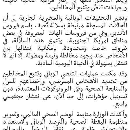
ويتم التعامل معها في إطار مراقبة صحية دقيقة
وإجراءات تقصٍّ وتتبع للمخالطين.
وتشير التحقيقات الوبائية والمخبرية الجارية إلى أن
الحالات المسجلة مرتبطة بسلالة تُعرف باسم فيروس
الأنديز، وهي من فيروسات الهانتا المعروفة في بعض
مناطق أمريكا الجنوبية. وتتميّز هذه السلالة، في
ظروف خاصة ومحدودة، بإمكانية انتقالها بين
الأشخاص عند وجود مخالطة وثيقة ومطولة، إلا أنها لا
تنتقل بسهولة في الحياة اليومية العادية.
وقد مكنت عمليات التقصي الوبائي وتتبع المخالطين
من تحديد الأشخاص المعرضين، وإخضاعهم للعزل
والمتابعة الصحية وفق البروتوكولات المعتمدة، دون
تسجيل مؤشرات، إلى حد الآن، على انتشار مجتمعي
واسع.
وأكدت الوزارة متابعة الوضع الصحي العالمي، وتعزيز
منظومة اليقظة الصحية والترصد الوبائي والاستعداد
والاستجابة، خاصة عبر نقاط الدخول والمصالح