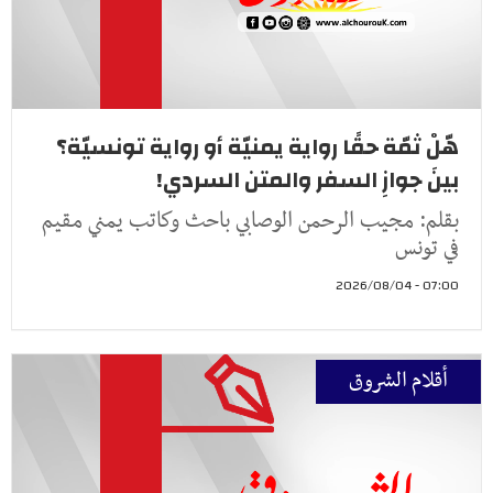
هّلْ ثمّة حقًا رواية يمنيّة أو رواية تونسيّة؟
بينَ جوازِ السفر والمتن السردي!
بقلم: مجيب الرحمن الوصابي باحث وكاتب يمني مقيم
في تونس
07:00 - 2026/08/04
أقلام الشروق