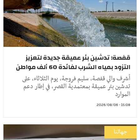
قفصة: تدشين بئر عميقة جديدة لتعزيز
التزود بمياه الشرب لفائدة 60 ألف مواطن
أشرف والي قفصة، سليم فروجة، يوم الثلاثاء، على
تدشين بئر عميقة بمعتمدية القصر، في إطار دعم
الموارد
15:08 - 2026/08/06
جهاتنا