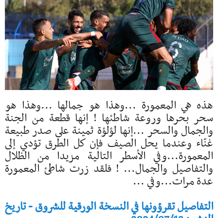
هذه هي المعمورة ...وهذا هو جمالها ...وهذا هو
سحر بحرها وروعة شاطئها ! إنها قطعة من الجنة
والجمال والسحر ...إنها لؤلؤة ثمينة على صدر طبيعة
غنّاء وعندما يحل الصيف فإن كل الطرق تؤدي إلى
المعمورة...وفي الأسطر التالية مزيدا من الظلال
والتفاصيل والجمال... ! فلقد زرت شاطئ المعمورة
عدة مرات...وفي ...
التفاصيل تقرؤونها في النسخة الورقية للشروق - تاريخ