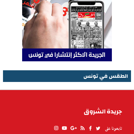
الطقس في تونس
الطقس في تونس
جريدة الشروق
تابعونا على