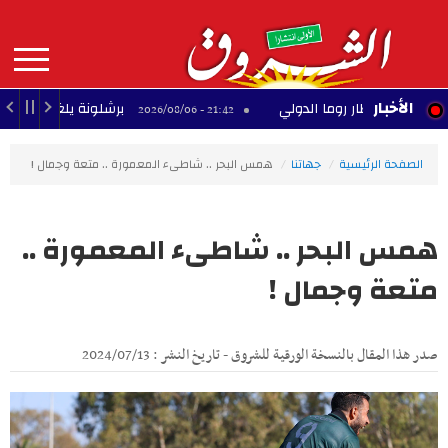
Aller
au
contenu
principal
MAIN
الأخبار
ي لمطار روما الدولي
برشلونة يلغي مباراته الودية 
21:42 - 2026/08/06
NAVIGATION
الصفحة الرئيسية
جهاتنا
همس البحر .. شاطىء المعمورة .. متعة وجمال !
همس البحر .. شاطىء المعمورة ..
متعة وجمال !
صدر هذا المقال بالنسخة الورقية للشروق - تاريخ النشر : 2024/07/13