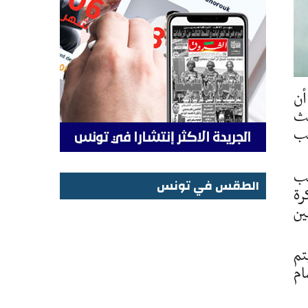
أن
يث
بب
خب
الطقس في تونس
رة
الطقس في تونس
ين
تم
ام