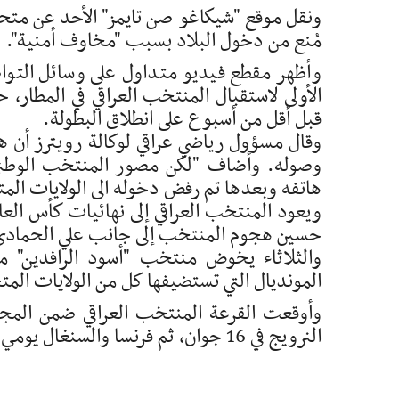
ونقل موقع "شيكاغو صن تايمز" الأحد عن متح
مُنع من دخول البلاد بسبب "مخاوف أمنية".
وأظهر مقطع فيديو متداول على وسائل التو
الأولى لاستقبال المنتخب العراقي في المطار، ح
قبل أقل من أسبوع على انطلاق البطولة.
وصوله. وأضاف "لكن مصور المنتخب الوطني
هاتفه وبعدها تم رفض دخوله الى الولايات الم
حسين هجوم المنتخب إلى جانب علي الحمادي
والثلاثاء يخوض منتخب "أسود الرافدين" مبا
المونديال التي تستضيفها كل من الولايات المتحدة وكندا والمكسيك
وأوقعت القرعة المنتخب العراقي ضمن المجم
النرويج في 16 جوان، ثم فرنسا والسنغال يومي 22 و26 من الشهر نفسه على الترتيب.