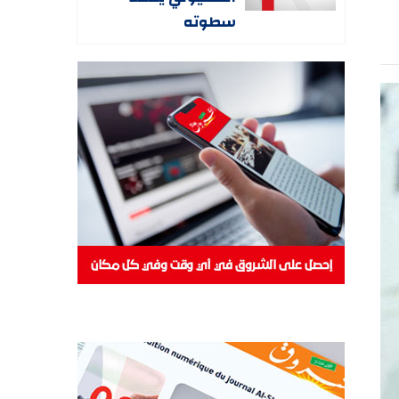
سطوته