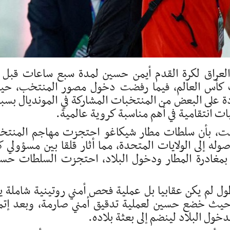
لعراق لكرة القدم أيمن حسين لمدة سبع ساعات قبل 
يات كأس العالم، فيما رفضت دخول مصور المنتخب، ح
ة على البعض من المنتخبات المشاركة في المونديال بس
ت انتقامية في أهم مناسبة كروية عالمية.
سبت، بأن سلطات مطار شيكاغو احتجزت مهاجم المنت
ه إلى الولايات المتحدة، مما أثار قلقا بين مسؤولي ك
ة بمغادرة المطار ودخول البلاد، احتجزت السلطات حس
مطول لم يكن عقابيا بل عملية فحص أمني روتينية شاملة ي
ة، حيث خضع حسين لعملية تدقيق أمني صارمة، وبعد إتم
ول البلاد لينضم إلى بعثة بلاده.