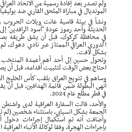
ولم تصدر بعد إفادة رسمية من الاتحاد العرا
المونديال في مباراة الملحق القاري ضد بوليفيا (2-1) في الأول من أبريل/ نيسان الماض
ونشأ في بيئة قاسية عانت ويلات الحروب وال
الحديثة وأحد رموز عودة "أسود الرافدين" إل
في محافظة كركوك، قبل أن يشق طريقه بصعو
الدوري العراقي الممتاز عبر نادي دهوك، ثم 
بشكل لافت.
احتاج بعض الوقت لتثبيت أقدامه، قبل أن يصبح
في قطر مطلع عام 2024.
والأحد، قالت السفارة العراقية لدى واشنطن في
الجمعة بشكل انسيابي، باستثناء شخصين (لم 
وأضافت أنه تم استكمال إجراءات دخول أح
بإجراءات الهجرة، وفقا لوكالة الأنباء العراقية 