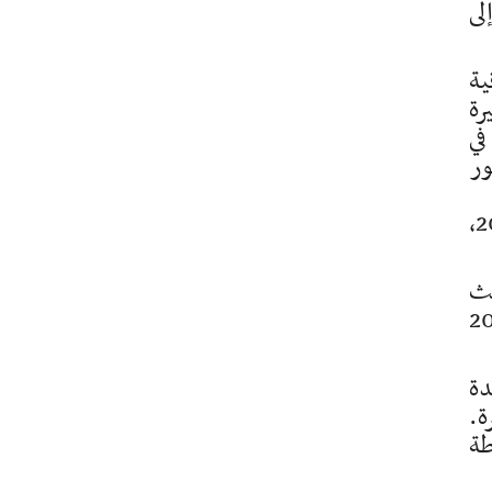
لى
ية
رة
في
ور
وتحول حسين إلى أحد أهم أعمدة المنتخب العراقي. وبعد ظهوره الأول مع المنتخب الأول عام 2015،
تي استضافتها البصرة عام 2023، حيث
ا من أفضل عروضه الدولية خلال كأس آسيا 2023
دة
ة.
طة