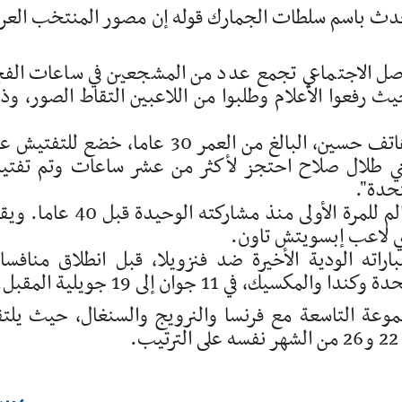
دث باسم سلطات الجمارك قوله إن مصور المنتخب العرا
اصل الاجتماعي تجمع عدد من المشجعين في ساعات الف
يث رفعوا الأعلام وطلبوا ‌من اللاعبين التقاط الصور، وذ
وقال مسؤول رياضي عراقي لوكالة رويترز ‌أن هاتف حسين، البالغ من العمر 30 عاما، خضع لل
 طلال صلاح احتجز لأكثر من عشر ساعات وتم ‌تفت
تحدة".
ويعود المنتخب العراقي إلى نهائيات كأس العالم للمرة الأولى منذ مشاركته الوحيدة
 لاعب إبسويتش تاون.
راته الودية الأخيرة ضد فنزويلا، قبل انطلاق منافس
، في 11 جوان إلى 19 جويلية المقبل.
وعة التاسعة مع فرنسا والنرويج والسنغال، حيث يلت