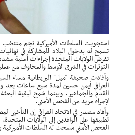
استجوبت السلطات الأميركية نجم منتخب ا
تسمح له بدخول البلاد للمشاركة في نهائ
تفرض الولايات المتحدة إجراءات أمنية مشدد
التوترات في الشرق الأوسط والمخاوف من عمليا
وأفادت صحيفة "ميل" البريطانية مساء ال
العراقي أيمن حسين لمدة سبع ساعات بعد وصول
القدم والجماهير. وبينما سُمح لبقية البعث
لإجراء مزيد من الفحص الأمني.
وأفاد مصدر في الاتحاد العراقي إن التأخير ال
تطبيقها على الوافدين إلى الولايات المتحد
الفحص الأمني سمحت له السلطات الأميركية بدخ