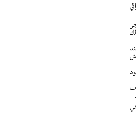
قي
جر
لك
تفتيش عند
يش
 قبل 40 عاما. ويقود
ات
قي