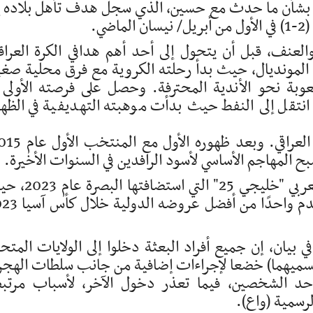
قي بشأن ما حدث مع حسين، الذي سجل هدف تأهل بلاده إ
ي.
عنف، قبل أن يتحول إلى أحد أهم هدافي الكرة العراق
ى المونديال، حيث بدأ رحلته الكروية مع فرق محلية صغي
بة نحو الأندية المحترفة. وحصل على فرصته الأولى 
انتقل إلى النفط حيث بدأت موهبته التهديفية في الظه
 المهاجم الأساسي لأسود الرافدين في السنوات الأخيرة.
وساهم في تتويج العراق بلقب كأس الخليج العربي "خليجي 25" ال
أنهى البطولة ضمن قائمة الهدافين، قبل أن يقدم واحدً
 بيان، إن جميع أفراد البعثة دخلوا إلى الولايات المتح
تسميهما) خضعا لإجراءات إضافية من جانب سلطات الهجر
د الشخصين، فيما تعذر دخول الآخر، لأسباب مرتب
الرسمية (واع).