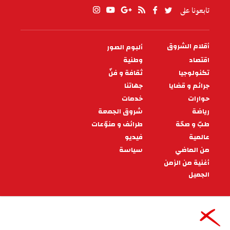
تابعونا على
أقلام الشروق
ألبوم الصور
PIED
DE
اقتصاد
وطنية
PAGE
تكنولوجيا
ثقافة و فنّ
جرائم و قضايا
جهاتنا
حوارات
خدمات
رياضة
شروق الجمعة
طبّ و صحّة
طرائف و منوّعات
عالمية
فيديو
من الماضي
سياسة
أغنية من الزمن
الجميل