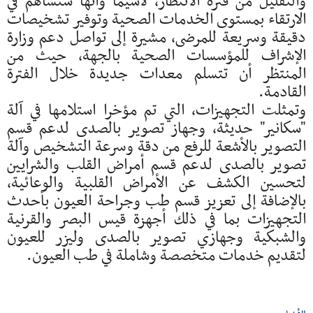
والتقليل من فترة الانتظار، لاسيما وأنها ستساهم في
الارتقاء بمستوى الخدمات الصحية وتوفير تشخيصات
دقيقة وسريعة للمرضى، مشيرة إلى تواصل دعم وزارة
الإشراف للمؤسسات الصحية بالجهة، حيث من
المنتظر أن تتسلم معدات جديدة خلال الفترة
القادمة.
وتمثلت التجهيزات، التي تم مؤخرا استلامها في آلة
"سكانير" حديثة، وجهاز تصوير بالصدى لدعم قسم
التصوير بالأشعة للرفع من دقة وسرعة التشخيص وآلة
تصوير بالصدى لدعم قسم أمراض القلب والشرايين
لتحسين الكشف عن الأمراض القلبية والوعائية،
بالإضافة إلى تعزيز قسم طب وجراحة العيون بأحدث
التجهيزات بما في ذلك أجهزة قيس البصر والقرنية
والشبكية وجهازي تصوير بالصدى وليزر للعيون
لتقديم خدمات متخصصة وشاملة في طب العيون.