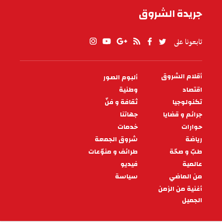
جريدة الشروق
تابعونا على
أقلام الشروق
ألبوم الصور
PIED
DE
اقتصاد
وطنية
PAGE
تكنولوجيا
ثقافة و فنّ
جرائم و قضايا
جهاتنا
حوارات
خدمات
رياضة
شروق الجمعة
طبّ و صحّة
طرائف و منوّعات
عالمية
فيديو
من الماضي
سياسة
أغنية من الزمن
الجميل