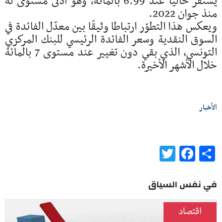
يستقر حاليا عند 6.99 بالمائة، وهو أدنى مستوى له
منذ جوان 2022.
ويعكس هذا التطوّر ارتباطا وثيقًا بين معدّل الفائدة في
السوق النقدية وسعر الفائدة الرئيسي للبنك المركزي
التونسي، الذي بقي دون تغيير عند مستوى 7 بالمائة
خلال الأشهر الأخيرة.
الأخبار
Twitter
Facebook
Share
في نفس السياق
اقتصاد