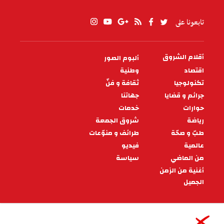
تابعونا على
أقلام الشروق
ألبوم الصور
PIED
DE
اقتصاد
وطنية
PAGE
تكنولوجيا
ثقافة و فنّ
جرائم و قضايا
جهاتنا
حوارات
خدمات
رياضة
شروق الجمعة
طبّ و صحّة
طرائف و منوّعات
عالمية
فيديو
من الماضي
سياسة
أغنية من الزمن
الجميل