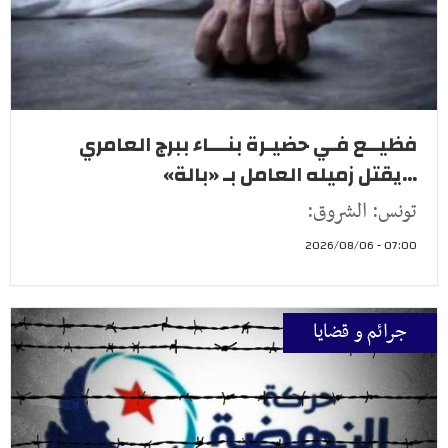
فظيــع فـي حضيـرة بنـــاء ببرج العامري
...يقتل زميله العامل بـ «بالة»
تونس: الشروق:
07:00 - 2026/08/06
جرائم و قضايا