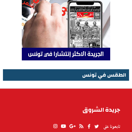
الطقس في تونس
الطقس في تونس
جريدة الشروق
تابعونا على