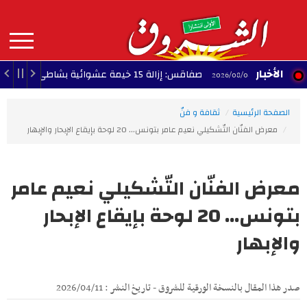
Aller
au
contenu
principal
MAIN
الأخبار
صفاقس: إزالة 15 خيمة عشوائية بشاطئ الكازينو
26/08/08
18:24 - 2026/0
NAVIGATION
الصفحة الرئيسية
ثقافة و فنّ
معرض الفنّان التّشكيلي نعيم عامر بتونس... 20 لوحة بإيقاع الإبحار والإبهار
معرض الفنّان التّشكيلي نعيم عامر
بتونس... 20 لوحة بإيقاع الإبحار
والإبهار
صدر هذا المقال بالنسخة الورقية للشروق - تاريخ النشر : 2026/04/11