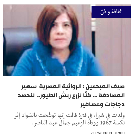
ثقافة و فنّ
صيف المبدعين : الروائية المصرية سهير
المصادفة ... كنّا نزرع ريش الطيور.. لنحصد
دجاجات وعصافير
ولدت في شبرا، في فترة قالت إنها توشّحت بالسّواد إثر
نكسة 1967 ووفاة الزعيم جمال عبد الناصر.
07:00 - 2026/08/08