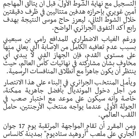
التسجيل مع نهاية الشوط الأول، قبل أن يتألق المهاجم
أمين غويري بإحرازه هدفين متتاليين في ظرف دقيقتين
خلال الشوط الثاني، ليعزز حاج موسى النتيجة بهدف
رابع أكد التفوق الجزائري الواضح.
ورغم الغياب الاضطراري للمدافع رامي بن سبعيني
بسبب عدم تعافيه الكامل من الإصابة التي يعاني منها
على مستوى القدم، فإن الجهاز الفني لا يبدي أي
مخاوف بشأن مشاركته في نهائيات كأس العالم، حيث
ينتظر أن يكون جاهزاً مع انطلاق المنافسات الرسمية.
ويأمل المنتخب الجزائري في البناء على هذا الانتصار
من أجل دخول المونديال بأفضل جاهزية ممكنة،
خاصة وأنه سيكون على موعد مع اختبار صعب في
الجولة الأولى عندما يواجه منتخب الأرجنتين، حامل
اللقب العالمي.
ومن المقرر أن تقام المواجهة المرتقبة يوم 17 جوان
الجاري على ملعب "أروهيد ستاديوم" بمدينة كانساس