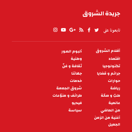
جريدة الشروق
تابعونا على
أقلام الشروق
ألبوم الصور
PIED
DE
اقتصاد
وطنية
PAGE
تكنولوجيا
ثقافة و فنّ
جرائم و قضايا
جهاتنا
حوارات
خدمات
رياضة
شروق الجمعة
طبّ و صحّة
طرائف و منوّعات
عالمية
فيديو
من الماضي
سياسة
أغنية من الزمن
الجميل