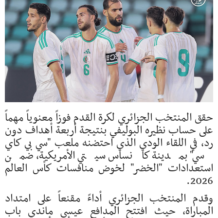
حقق المنتخب الجزائري لكرة القدم فوزاً معنوياً مهماً
على حساب نظيره البوليفي بنتيجة أربعة أهداف دون
رد، في اللقاء الودي الذي احتضنه ملعب "سي بي كاي
سي" بمدينة كانساس سيتي الأمريكية، ضمن
استعدادات "الخضر" لخوض منافسات كأس العالم
2026.
وقدم المنتخب الجزائري أداءً مقنعاً على امتداد
المباراة، حيث افتتح المدافع عيسى ماندي باب