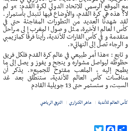
مع الموقع الرسمي للاتحاد الدولي لكرة القدم: “و لم
لا؟ هذه هي كرة القدم، والأوضاع فيها تتبدل باستمرار.
لقد شهدنا العديد من التطورات المفاجئة حتى في
كأس العالم الأخيرة، مثل وصول المغرب إلى مراحل
متقدمة و في كأس القارات للأندية، رأينا فرقًا كمازيمبي
و الرجاء تصل إلى النهائي”.
و تابع : “هذا أمر طبيعي في عالم كرة القدم فلكل فريق
حظوظه ليواصل مشواره و ينجح و يفوز و يصل إلى ما
يطمح إليه ، الملعب مفتوح للجميع”. يذكر أن
منافسات كأس العالم للأندية، ستنطلق بعد غد
السبت، و ستستمر حتى 13 جويلية القادم
كأس العالم للأندية
ماهر الكنزاري
الترجي الرياضي
Twitter
Facebook
Share