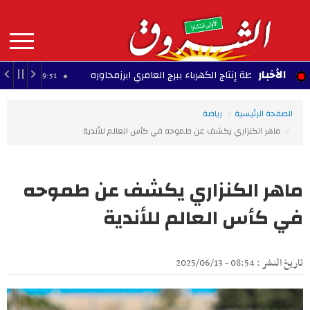
Aller
au
contenu
principal
MAIN
الأخبار
محطة إنتاج الكهرباء ببرج العامري ابرزمحاوره
ترامب
19:51 - 2026/08/10
NAVIGATION
الصفحة الرئيسية
رياضة
ماهر الكنزاري يكشف عن طموحه في كأس العالم للأندية
ماهر الكنزاري يكشف عن طموحه
في كأس العالم للأندية
تاريخ النشر : 08:54 - 2025/06/13