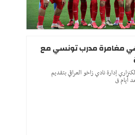
ي مغامرة مدرب تونسي مع
نزاري إدارة نادي زاخو العراقي بتقديم
د أيام ق