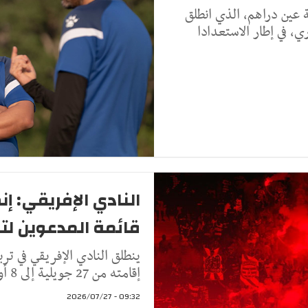
 عين دراهم، الذي انطلق
 في إطار الاستعدادا
النادي الإفريقي: إ
قائمة المدعوين لت
ينطلق النادي الإفريقي في ت
إقامته من 27 جويلية إلى 8 أوت 2026، في أول معسكر يشرف عليه ال
09:32 - 2026/07/27