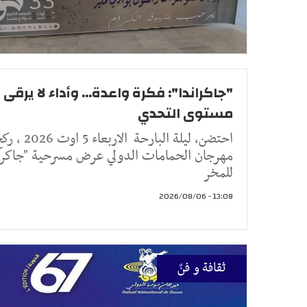
"جاكراندا": فكرة واعدة... وأداء لا يرقى 
مستوى التحدي
احتضن، ليلة البارحة الاربعاء 5 اوت 26
مهرجان الحمامات الدولي عرض مسرحية "جاكران
للمخر
13:08 - 2026/08/06
ثقافة و فنّ