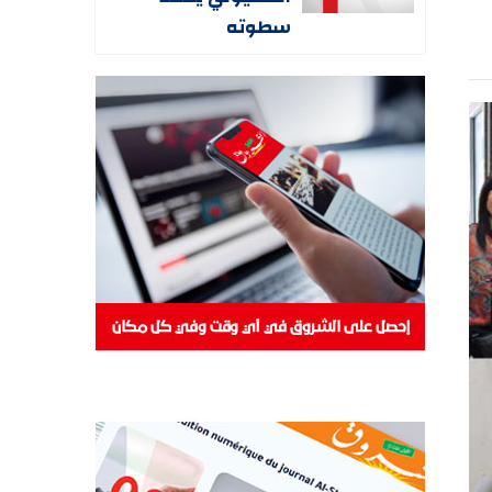
سطوته