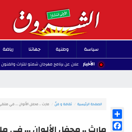
سياسة
وطنية
جهاتنا
رياضة
الأخبار
وادي مليز: الإعلان عن برنامج مهرجان شمتو للتراث والفنون في دورته 33
الصفحة الرئيسية
ثقافة و فنّ
مارث .. محفل الألوان ... في ملتقى 
Share
Facebook
مارث .. محفل الألوان ... في مل