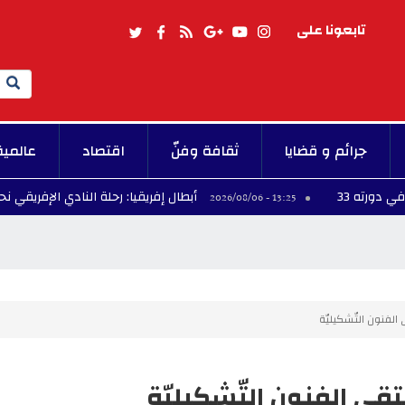
تابعونا على
Search
جرائم و قضايا
ثقافة وفنّ
اقتصاد
عالمية
أبطال إفريقيا: رحلة النادي الإفريقي نحو المجد ت
13:25 - 2026/08/06
الفنون التّشكيليّة
تقى الفنون التّشكيليّة