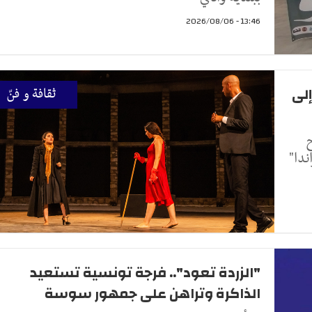
13:46 - 2026/08/06
إلى
ثقافة و فنّ
20 ، ركح
دا"
"الزردة تعود".. فرجة تونسية تستعيد
الذاكرة وتراهن على جمهور سوسة