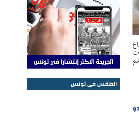
لى إيقاع
ات
شم
الطقس في تونس
الطقس في تونس
دو