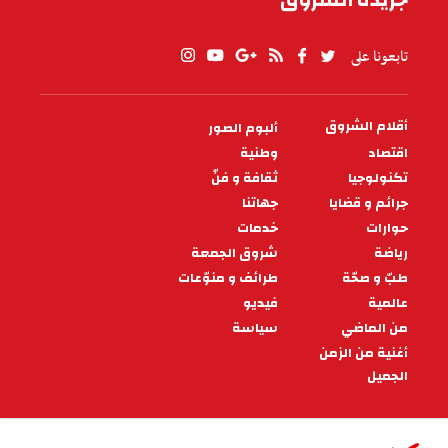
تابعونا على
أقلام الشروق
ألبوم الصور
PIED
DE
اقتصاد
وطنية
PAGE
تكنولوجيا
ثقافة و فنّ
جرائم و قضايا
جهاتنا
حوارات
خدمات
رياضة
شروق الجمعة
طبّ و صحّة
طرائف و منوّعات
عالمية
فيديو
من الماضي
سياسة
أغنية من الزمن
الجميل