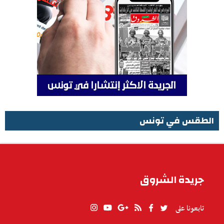
الطقس في تونس
الطقس في تونس
جريدة الشروق
تابعونا على