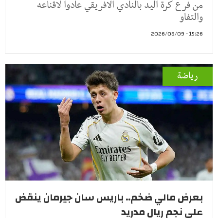
من فرع كرة اليد بالنادي الافريقي عادوا لاقناعه
والتفاو
15:26 - 2026/08/09
رياضة
بعرض مالي ضخم.. باريس سان جيرمان ينقض
على نجم ريال مدريد