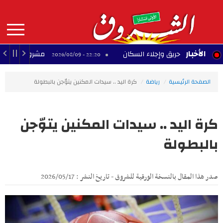
Aller
au
contenu
principal
MAIN
الأخبار
ماد حريق وإجلاء السكان
مشروع تجاري متوقف بحي 
22:20 - 2026/08/09
NAVIGATION
الصفحة الرئيسية
رياضة
كرة اليد .. سيدات المكنين يتوّجن بالبطولة
كرة اليد .. سيدات المكنين يتوّجن
بالبطولة
صدر هذا المقال بالنسخة الورقية للشروق - تاريخ النشر : 2026/05/17