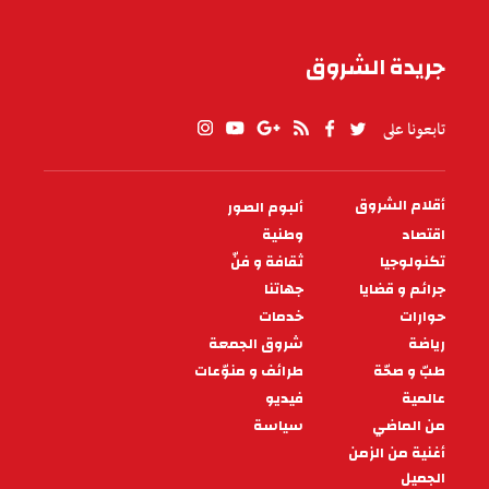
جريدة الشروق
تابعونا على
أقلام الشروق
ألبوم الصور
PIED
DE
اقتصاد
وطنية
PAGE
تكنولوجيا
ثقافة و فنّ
جرائم و قضايا
جهاتنا
حوارات
خدمات
رياضة
شروق الجمعة
طبّ و صحّة
طرائف و منوّعات
عالمية
فيديو
من الماضي
سياسة
أغنية من الزمن
الجميل