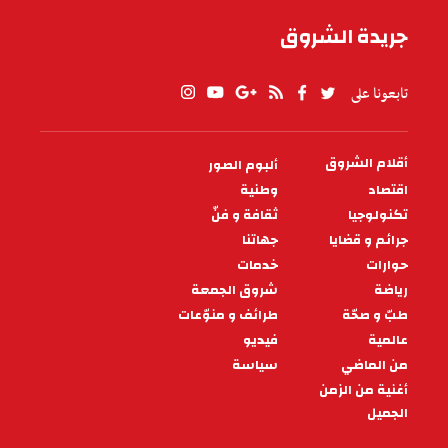
جريدة الشروق
تابعونا على
أقلام الشروق
ألبوم الصور
PIED
DE
اقتصاد
وطنية
PAGE
تكنولوجيا
ثقافة و فنّ
جرائم و قضايا
جهاتنا
حوارات
خدمات
رياضة
شروق الجمعة
طبّ و صحّة
طرائف و منوّعات
عالمية
فيديو
من الماضي
سياسة
أغنية من الزمن
الجميل