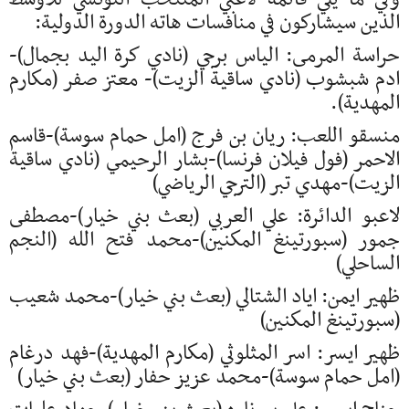
الذين سيشاركون في منافسات هاته الدورة الدولية:
حراسة المرمى: الياس برجي (نادي كرة اليد بجمال)-
ادم شبشوب (نادي ساقية الزيت)- معتز صفر (مكارم
المهدية).
منسقو اللعب: ريان بن فرج (امل حمام سوسة)-قاسم
الاحمر (فول فيلان فرنسا)-بشار الرحيمي (نادي ساقية
الزيت)-مهدي تبر (الترجي الرياضي)
لاعبو الدائرة: علي العربي (بعث بني خيار)-مصطفى
جمور (سبورتينغ المكنين)-محمد فتح الله (النجم
الساحلي)
ظهير ايمن: اياد الشتالي (بعث بني خيار)-محمد شعيب
(سبورتينغ المكنين)
ظهير ايسر: اسر المثلوثي (مكارم المهدية)-فهد درغام
(امل حمام سوسة)-محمد عزيز حفار (بعث بني خيار)