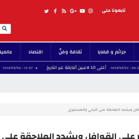
تابعونا على
Search
جرائم و قضايا
ثقافة وفنّ
اقتصاد
عالمية
أغلى 10 لاعبين أفارقة عبر التاريخ
فينيسيوس 
23:07 - 2026/08/06
وافل ويشدد الملاحقة على الترجي والمنستيري
صر على القوافل ويشدد الملاحقة على