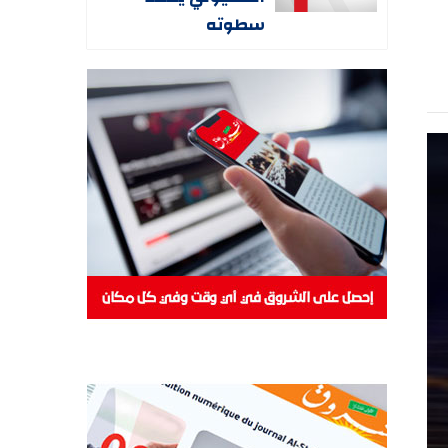
سطوته