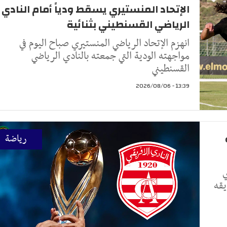
الإتحاد المنستيري يسقط ودياً أمام النادي
الرياضي القسنطيني بثنائية
انهزم الإتحاد الرياضي المنستيري صباح اليوم في
مواجهته الودية التي جمعته بالنادي الرياضي
القسنطيني
13:39 - 2026/08/06
رياضة
ي
يقه