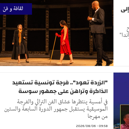
إلى
ثقافة و فنّ
20 ، ركح
دا"
"الزردة تعود".. فرجة تونسية تستعيد
الذاكرة وتراهن على جمهور سوسة
في أمسية ينتظرها عشاق الفن التراثي والفرجة
الموسيقية يستقبل جمهور الدورة السابعة والستين
من مهرجا
09:58 - 2026/08/06