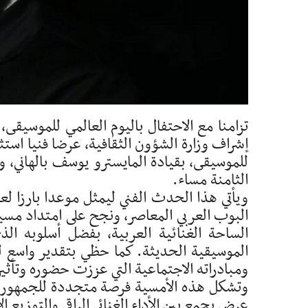
تزامنا مع الاحتفال باليوم العالمي للموسيقى، 
إشراف وزارة الشؤون الثقافية، عرضا فنيا استثن
الثامنة مساء.
ويأتي هذا الحدث الفني ليمثل موعدا بارزا ل
البوب العربي المعاصر، ونجح على امتداد مسير
الساحة الغنائية العربية، بفضل أسلوبه ال
الموسيقية الحديثة. كما حظي بتقدير واسع ليس 
ومبادراته الاجتماعية التي عززت حضوره وتأثيره
وتشكل هذه الأمسية فرصة متجددة للجمهور التو
عرض يجمع بين الأداء الغنائي الراقي والتوزيع ال