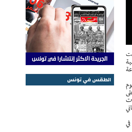
حت
ية
اية من الساعة
الطقس في تونس
وم
الطقس في تونس
لى
ات
ني
في