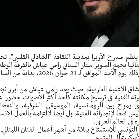
ينظم مسرح الأوبرا بمدينة الثقافة "الشاذلي القليبي"، ت
ائيا يجمع السوبر ستار اللبناني رامي عياش بالفرقة الوطن
للموسيقى، بقيادة المايسترو يوسف بالهاني، وذلك يوم الأحد الموافق لـ 21 جوان 2026، بد
عشاق الأغنية الطربية، حيث يعد رامي عياش من أبرز نج
ته الفنية في ترسيخ مكانته كأحد أكثر الأصوات حضورا ع
ذي يمزج بين الرومانسية، الموسيقى الشرقية، والنفح
فقط لإنجازاته الفنية، بل أيضا لالتزامه بالعمل الإنسا
 في العالم العربي.
نسي للاستمتاع بباقة من أشهر أعمال الفنان اللبناني، 
أوركسترالي المتميز.