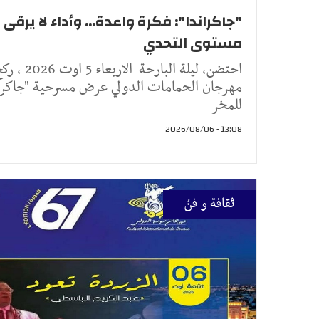
"جاكراندا": فكرة واعدة... وأداء لا يرقى 
مستوى التحدي
احتضن، ليلة البارحة الاربعاء 5 اوت 26
مهرجان الحمامات الدولي عرض مسرحية "جاكران
للمخر
13:08 - 2026/08/06
ثقافة و فنّ