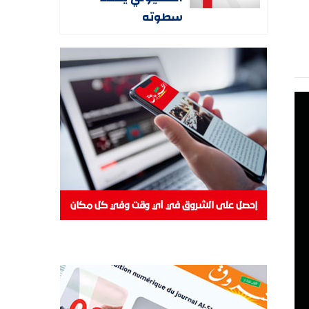
سطوته