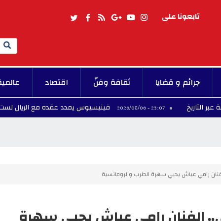
تابعونا على
Search
جرائم و قضايا
ثقافة وفنّ
اقتصاد
عالمية
فينيسيوس يمدد عقده مع الريال لست سنوات
23:07 - 2026/08/06
فنان رامي عياش يحيي سهرة الطرب والرومانسية
. الفنان رامي عياش يحيي سهرة