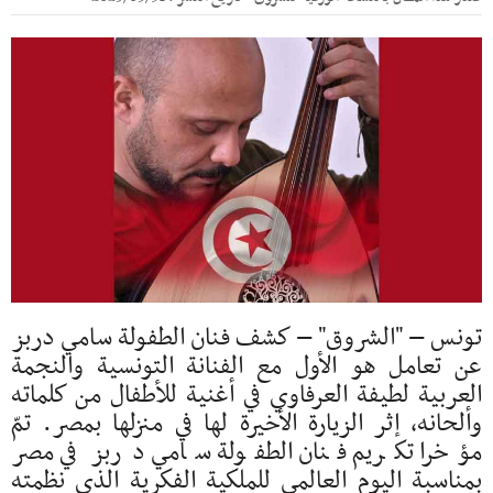
تونس – "الشروق" – كشف فنان الطفولة سامي دربز
عن تعامل هو الأول مع الفنانة التونسية والنجمة
العربية لطيفة العرفاوي في أغنية للأطفال من كلماته
وألحانه، إثر الزيارة الأخيرة لها في منزلها بمصر. تمّ
مؤخرا تكريم فنان الطفولة سامي دربز في مصر
بمناسبة اليوم العالمي للملكية الفكرية الذي نظمته