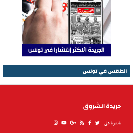
الطقس في تونس
الطقس في تونس
جريدة الشروق
تابعونا على