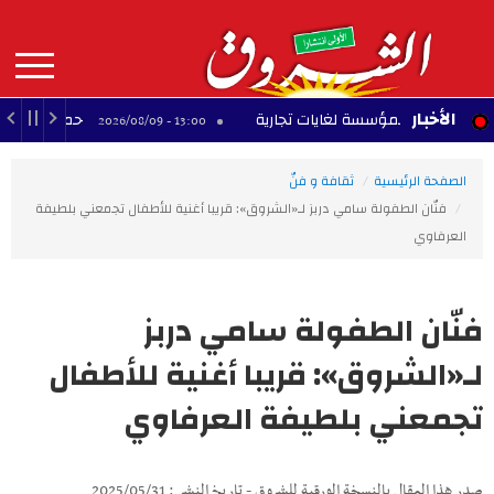
Aller
au
contenu
principal
MAIN
الأخبار
ال اسم المؤسسة لغايات تجارية
حملة تطوعية لتنظيف 
13:00 - 2026/08/09
NAVIGATION
الصفحة الرئيسية
ثقافة و فنّ
فنّان الطفولة سامي دربز لـ«الشروق»: قريبا أغنية للأطفال تجمعني بلطيفة
العرفاوي
فنّان الطفولة سامي دربز
لـ«الشروق»: قريبا أغنية للأطفال
تجمعني بلطيفة العرفاوي
صدر هذا المقال بالنسخة الورقية للشروق - تاريخ النشر : 2025/05/31