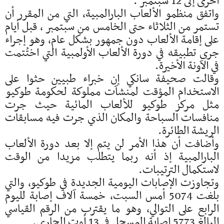
أخرى إلى 12 سبتمبر .
واتفق منظمو الألعاب البارالمبية، التي من المقرر أن
تستمر من الثلاثاء حتى الخامس من سبتمبر ، قبل أيام
على إقامة الألعاب دون جمهور بشكل عام، وهو إجراء
جرى تطبيقه في دورة الألعاب الأولمبية التي اختُتمت
في الآونة الأخيرة.
وقالت صحيفة سانكي إن خبراء طبيين حثوا على
الاستخدام المؤقت لمنشآت مملوكة لحكومة طوكيو
مثل مركز طوكيو للألعاب المائية حيث جرت
منافسات السباحة والمكان الذي جرت فيه مسابقات
الريشة الطائرة.
وأضافت أن هذا الأمر لن يتم إلا بعد دورة الألعاب
البارالمبية إذ أنه ربما يتطلب مزيدا من الوقت
لاستكمال الترتيبات.
وتجاوزت الإصابات اليومية الجديدة في طوكيو، والتي
بلغت 5074 أمس السبت، خمسة آلاف إصابة لليوم
الرابع على التوالي، وهو ما يقترب من الرقم القياسي
البالغ 5773 إصابة المسجل في 13 أوت الجاري.