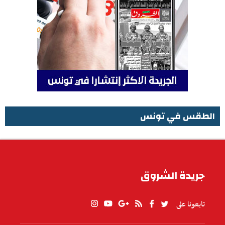
الطقس في تونس
الطقس في تونس
جريدة الشروق
تابعونا على