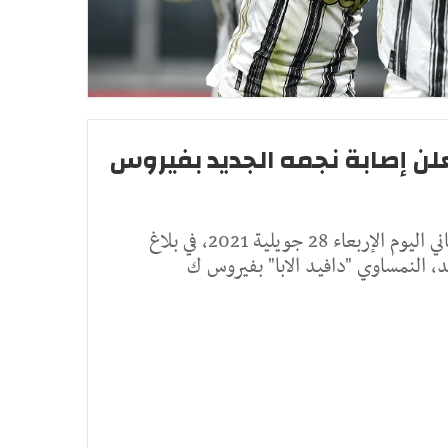
يعلن إصابة نجمه الجديد بفيروس
اعلن نادي ريال مدريد الاسباني اليوم الإربعاء 28 جويلية 2021، في بلاغ
 النمساوي "دافيد الابا" بفيروس ك