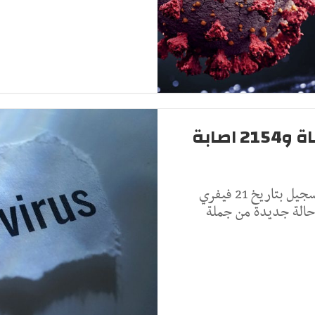
وزارة الصحة: تسجيل 17 حالة وفاة و2154 اصابة
قالت وزارة الصحة في بلاغ لها منذ قليل انه تم تسجيل بتاريخ 21 فيفري