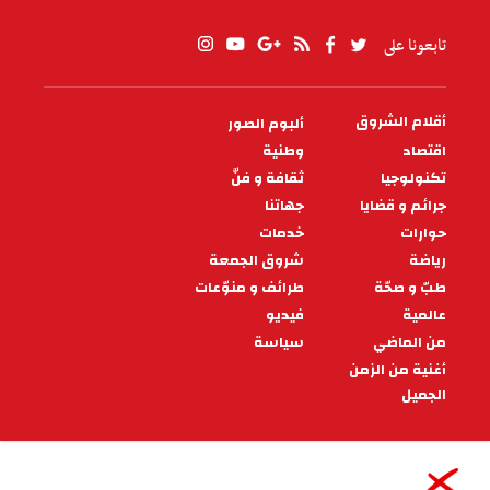
تابعونا على
أقلام الشروق
ألبوم الصور
PIED
DE
اقتصاد
وطنية
PAGE
تكنولوجيا
ثقافة و فنّ
جرائم و قضايا
جهاتنا
حوارات
خدمات
رياضة
شروق الجمعة
طبّ و صحّة
طرائف و منوّعات
عالمية
فيديو
من الماضي
سياسة
أغنية من الزمن
الجميل