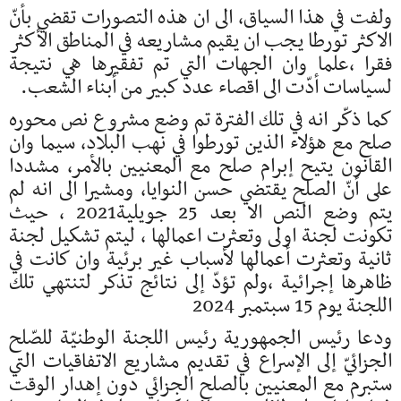
ولفت في هذا السياق، الى ان هذه التصورات تقضي بأنّ
الاكثر تورطا يجب ان يقيم مشاريعه في المناطق الأكثر
فقرا ،علما وان الجهات التي تم تفقيرها هي نتيجة
لسياسات أدّت الى اقصاء عدد كبير من أبناء الشعب.
كما ذكّر انه في تلك الفترة تم وضع مشروع نص محوره
صلح مع هؤلاء الذين تورطوا في نهب البلاد، سيما وان
القانون يتيح إبرام صلح مع المعنيين بالأمر، مشددا
على أنّ الصلح يقتضي حسن النوايا، ومشيرا الى انه لم
يتم وضع النص الا بعد 25 جويلية2021 ، حيث
تكونت لجنة اولى وتعثرت اعمالها ، ليتم تشكيل لجنة
ثانية وتعثرت أعمالها لأسباب غير برئية وان كانت في
ظاهرها إجرائية ،ولم تؤدّ إلى نتائج تذكر لتنتهي تلك
اللجنة يوم 15 سبتمبر 2024
ودعا رئيس الجمهورية رئيس اللجنة الوطنيّة للصّلح
الجزائيّ إلى الإسراع في تقديم مشاريع الاتفاقيات التي
ستبرم مع المعنيين بالصلح الجزائي دون إهدار الوقت