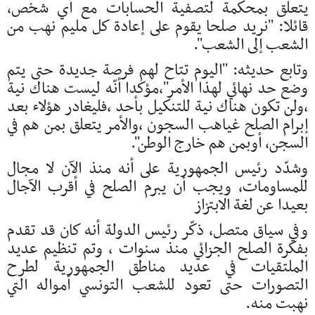
يتعلق بمحكمة لتصفية الحسابات مع أي شخص،
قائلا: ''نريد صلحا يقوم على إعادة كل مليم نهب من
الشعب إلى الشعب''.
وتابع حديثه: ''اليوم تتاح لهم فرصة جديدة حتى يتم
وضع حد نهائي لهذا الأمر''،مؤكدا أنّه ليست هناك نية
،ولن تكون هناك نية للتنكيل بأحد ،فليغادر هؤلاء بعد
إبرام الصلح غياهب السجون ،والأمر يتعلق بمن هم في
السجن، أوبمن هم خارج الوطن''.
وشدّد رئيس الجمهورية على أنه منذ الآن لا مجال
للمساومات، ويجب أن يبرم الصلح في أقرب الآجال
بعيدا عن لغة الابتزاز
وفي سياق متصل، ذكّر رئيس الدولة أنه كان قد تقدم
بفكرة الصلح الجزائي منذ سنوات ، وتم تنظيم عديد
الملتقيات في عديد مناطق الجمهورية لطرح
التصورات حتى تعود للشعب التونسي أمواله التي
نهبت منه.