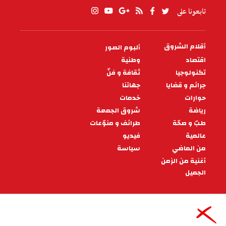
تابعونا على
أقلام الشروق
ألبوم الصور
PIED
DE
اقتصاد
وطنية
PAGE
تكنولوجيا
ثقافة و فنّ
جرائم و قضايا
جهاتنا
حوارات
خدمات
رياضة
شروق الجمعة
طبّ و صحّة
طرائف و منوّعات
عالمية
فيديو
من الماضي
سياسة
أغنية من الزمن
الجميل