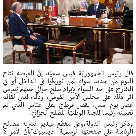
قال رئيس الجمهوريّة قيس سعيّد إنّ الفرصة تتاح
اليوم من جديد سواء لمن تورطوا في الداخل أو في
الخارج على حد السواء لإبرام صلح جزائي معهم يُعرض
اثر ذلك على مجلس الأمن القومي، وذلك لدى لقائه
عصر يوم أمس، بقصر قرطاج بعلي عبّاس الذي تم
تعيينه رئيسا للجنة الوطنيّة للصّلح الجزائيّ.
وذكر رئيس الدولة،وفق مقطع فيديو نشرته مصالح
الرئاسة على صفحتها الرسمية "فايسبوك"،أنّ الأمر لا