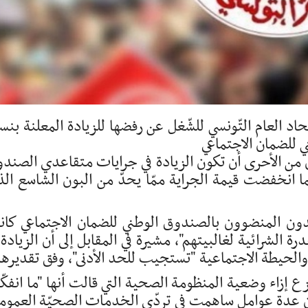
ّحاد العام التّونسي للشّغل عن رفضها للزيادة المعلنة بنس
ن من الأحرى أن تكون الزيادة في جرايات متقاعدي الصند
 انخفضت قيمة الجراية ممّا يحدّ من البون الشاسع ال
عدون المنضوون بالصندوق الوطني للضمان الاجتماعي كا
رة الشرائية لغالبيتهم"، مشيرة في المقابل إلى أن الزيادة 
الحيطة الاجتماعية "تستجيب للحد الأدنى"، وفق تقديرها
 إزاء وضعية المنظومة الصحية التي قالت أنها "ما انفك
أن عدة عوامل ساهمت في تردّي الخدمات الصحيّة العمومي