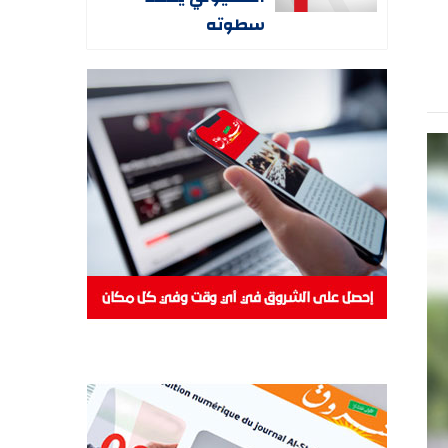
سطوته