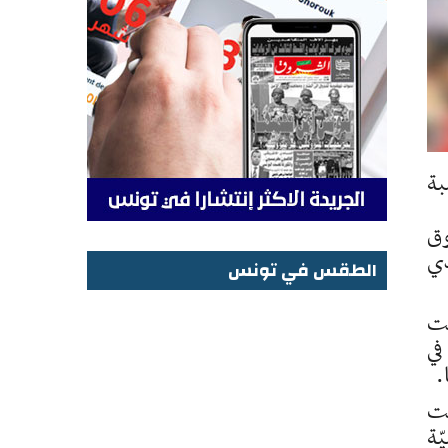
بة
وق
ذي
الطقس في تونس
الطقس في تونس
نت
في
.
ّت
ّة