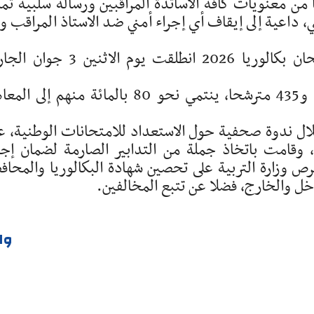
من معنويات كافة الأساتذة المراقبين ورسالة سلبية تم
 داعية إلى إيقاف أي إجراء أمني ضد الاستاذ المراقب و
يشار إلى أن اختبارات الدورة الرئيسية لامتحان بكالوريا 2026 انطلقت يوم الاثن
ويبلغ عدد المترشحين لهذه الدورة 162 ألفا و435 مترشحا، ينتمي نحو 80 بالمائة منهم إل
خلال ندوة صحفية حول الاستعداد للامتحانات الوطنية، ع
 وقامت باتخاذ جملة من التدابير الصارمة لضمان إجر
رص وزارة التربية على تحصين شهادة البكالوريا والمحاف
ل والخارج، فضلا عن تتبع المخالفين.
وا