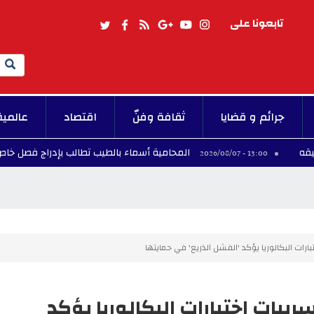
تابعونا على
Search
جرائم و قضايا
ثقافة وفنّ
اقتصاد
عالمية
المحامية أسماء بالطيب تطالب بإدراج فصل خاص بإجراءات ال
13:00 - 2026/0
تبارات البكالوريا يؤكد 'الفشل الذريع' في حمايتها
سريبات اختبارات البكالوريا يؤكد