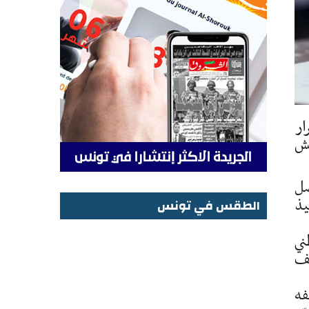
ار
غش
صل
يذ
الطقس في تونس
الطقس في تونس
ني
شف
فه