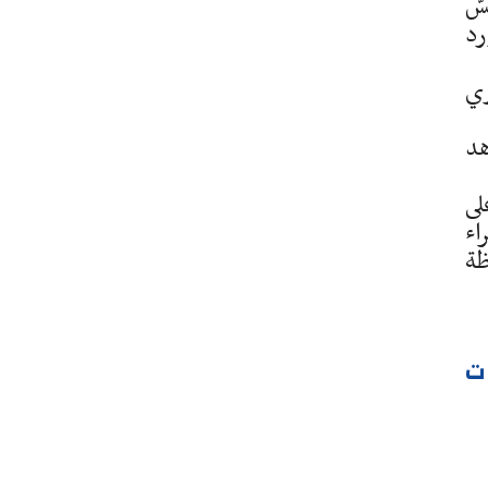
سّ
رد
ين 3 جوان الجاري
ى المعاهد
لى
اء
ظة
ت