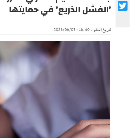
Twitter
'الفشل الذريع' في حمايتها
تاريخ النشر : 16:40 - 2026/06/05