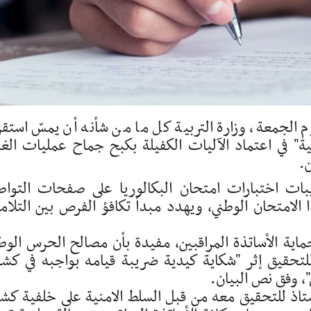
م الجمعة، وزارة التربية كل ما من شأنه أن يمسّ استقر
ية" في اعتماد الآليات الكفيلة بكبح جماح عمليات ال
ن.
ريبات اختبارات امتحان البكالوريا على صفحات التوا
 الامتحان الوطني، ويهدد مبدأ تكافؤ الفرص بين التلام
اية الأساتذة المراقبين، مفيدة بأن مصالح الحرس الوط
لتحقيق إثر "شكاية كيدية ضريبة قيامه بواجبه في ك
، وفق نص البيان.
أستاذ للتحقيق معه من قبل السلط الامنية على خلفية كش