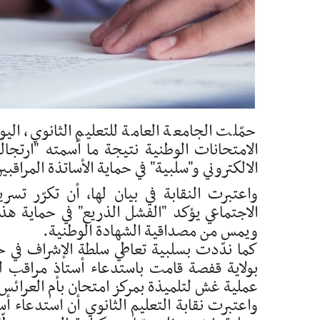
حمّلت الجامعة العامة للتعليم الثانوي، اليو
الامتحانات الوطنية نتيجة ما أسمته "ارتجال
الالكتروني و"سلبية" في حماية الأساتذة المراقبي
واعتبرت النقابة في بيان لها، أن تكرّر تس
الاجتماعي يؤكد "الفشل الذريع" في حماية هذا
ويمس من مصداقية الشهادة الوطنية.
كما ندّدت بسلبية تعاطي سلطة الإشراف في حم
بولاية قفصة قامت باستدعاء أستاذ مراقب ل
عملية غش لتلميذة بمركز امتحان بأم العرائس"
واعتبرت نقابة التعليم الثانوي أن استدعاء 