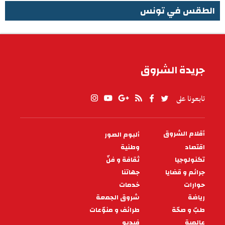
الطقس في تونس
الطقس في تونس
جريدة الشروق
تابعونا على
أقلام الشروق
ألبوم الصور
PIED
DE
اقتصاد
وطنية
PAGE
تكنولوجيا
ثقافة و فنّ
جرائم و قضايا
جهاتنا
حوارات
خدمات
رياضة
شروق الجمعة
طبّ و صحّة
طرائف و منوّعات
عالمية
فيديو