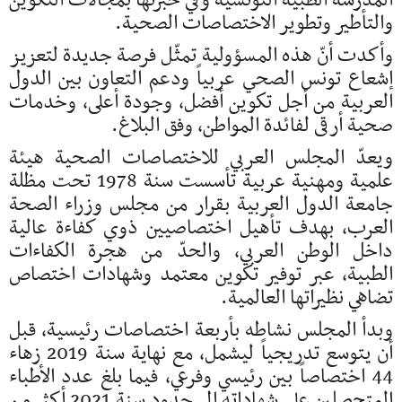
المدرسة الطبية التونسية وفي خبرتها بمجالات التكوين
والتأطير وتطوير الاختصاصات الصحية.
وأكدت أنّ هذه المسؤولية تمثّل فرصة جديدة لتعزيز
إشعاع تونس الصحي عربياً ودعم التعاون بين الدول
العربية من أجل تكوين أفضل، وجودة أعلى، وخدمات
صحية أرقى لفائدة المواطن، وفق البلاغ.
ويعدّ المجلس العربي للاختصاصات الصحية هيئة
علمية ومهنية عربية تأسست سنة 1978 تحت مظلة
جامعة الدول العربية بقرار من مجلس وزراء الصحة
العرب، بهدف تأهيل اختصاصيين ذوي كفاءة عالية
داخل الوطن العربي، والحدّ من هجرة الكفاءات
الطبية، عبر توفير تكوين معتمد وشهادات اختصاص
تضاهي نظيراتها العالمية.
وبدأ المجلس نشاطه بأربعة اختصاصات رئيسية، قبل
أن يتوسع تدريجياً ليشمل، مع نهاية سنة 2019 زهاء
44 اختصاصاً بين رئيسي وفرعي، فيما بلغ عدد الأطباء
المتحصلين على شهاداته إلى حدود سنة 2021 أكثر من