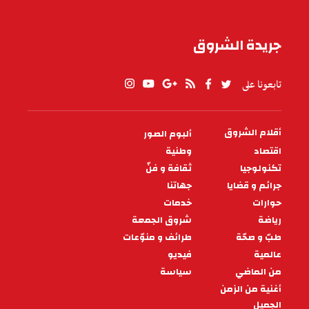
جريدة الشروق
تابعونا على
أقلام الشروق
ألبوم الصور
PIED
DE
اقتصاد
وطنية
PAGE
تكنولوجيا
ثقافة و فنّ
جرائم و قضايا
جهاتنا
حوارات
خدمات
رياضة
شروق الجمعة
طبّ و صحّة
طرائف و منوّعات
عالمية
فيديو
من الماضي
سياسة
أغنية من الزمن
الجميل