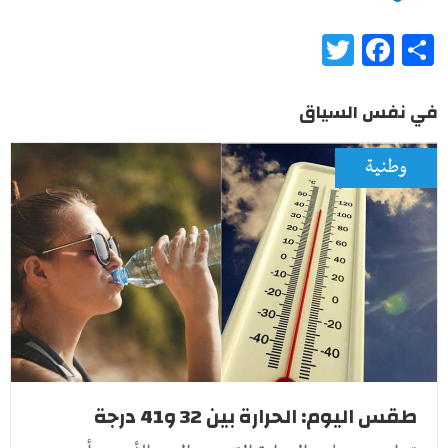
Twitter
Facebook
Share
في نفس السياق
وطنية
طقس اليوم: الحرارة بين 32 و41 درجة