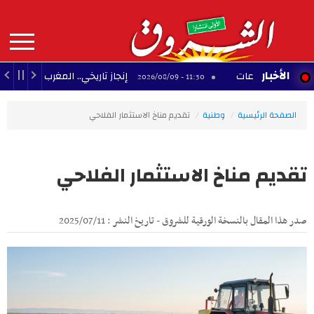
Aller
au
contenu
principal
MAIN
الأخبار
ت
إنجاز تاريخي.. المغرب والجزائر يحققان 3 مكاسب كبرى في كأس إفريقيا للسيدات
11:30 - 2026/08/09
NAVIGATION
الصفحة الرئيسية
وطنية
تقديم مناخ الاستثمار الفلاحي
تقديم مناخ الاستثمار الفلاحي
صدر هذا المقال بالنسخة الورقية للشروق - تاريخ النشر : 2025/07/11