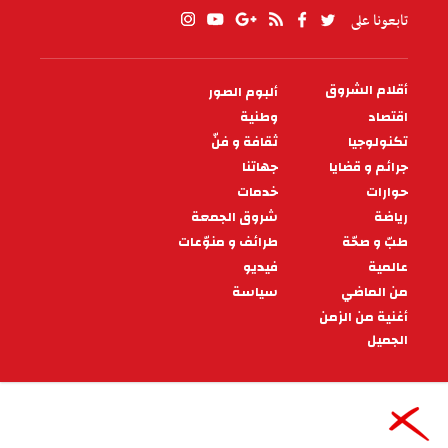
تابعونا على
أقلام الشروق
ألبوم الصور
PIED
DE
اقتصاد
وطنية
PAGE
تكنولوجيا
ثقافة و فنّ
جرائم و قضايا
جهاتنا
حوارات
خدمات
رياضة
شروق الجمعة
طبّ و صحّة
طرائف و منوّعات
عالمية
فيديو
من الماضي
سياسة
أغنية من الزمن
الجميل