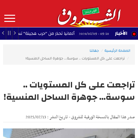
Aller
au
contenu
principal
MAIN
الأخبار
ألمانيا تحذر من "حرب هجينة" تستهدف استقرار البل
09:10 - 2026/08/09
NAVIGATION
الصفحة الرئيسية
جهاتنا
تراجعت على كل المستويات .. سوسة... جوهرة الساحل المنسية!
تراجعت على كل المستويات ..
سوسة... جوهرة الساحل المنسية!
صدر هذا المقال بالنسخة الورقية للشروق - تاريخ النشر : 2025/07/13