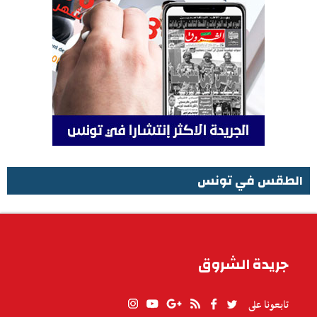
الطقس في تونس
الطقس في تونس
جريدة الشروق
تابعونا على