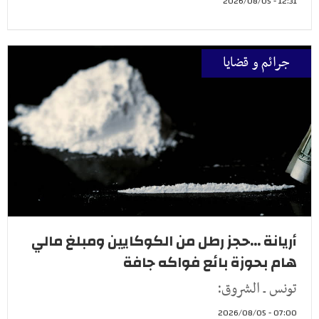
12:31 - 2026/08/05
جرائم و قضايا
أريانة ...حجز رطل من الكوكايين ومبلغ مالي
هام بحوزة بائع فواكه جافة
تونس ـ الشروق:
07:00 - 2026/08/05