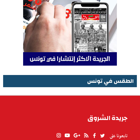
الطقس في تونس
الطقس في تونس
جريدة الشروق
تابعونا على