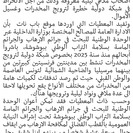
أصحاب ملاهي ليلية معروفة وذلك من أجل الانخراط
في شبكة دولية خطيرة لترويج المخدرات وغسيل
الأموال.
وتفيد المعطيات التي اوردها موقع باب نات بأن
الادارة العامة للمصالح المختصة بوزارة الداخلية عبر
الوحدة الوطنية للبحث في جرائم الارهاب والجرائم
الماسة بسلامة التراب الوطني ببوشوشة، باشروا
أبحاثهم منذ سنة 2025 بخصوص شبكة دولية لترويج
المخدرات تنشط بين مدينتين فرنسيتين كبيرتين من
بينهما مرسيليا والضاحية الشمالية لتونس العاصمة
والوطن القبلي، حيث تم رصد تدفقات لكميات هامة
من المخدرات من مختلف الأنواع يقع تحويلها لاحقا
الى عدة ملاهي ونواد ليلية وترويجها هناك.
وحسب ذات المعطيات فقد تمكن أعوان الوحدة
الوطنية للبحث في جرائم الارهاب والجرائم الماسة
بسلامة التراب الوطني ببوشوشة تحت إشراف النيابة
العمومية بالقطب القضائي لمكافحة الارهاب من ايقاف
حوالي سبعة عشرة شخصا من بينهم ابنا شقيق رجل