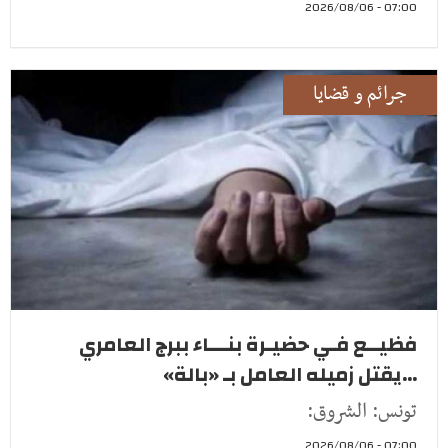
07:00 - 2026/08/06
جرائم و قضايا
فظيــع فـي حضيـرة بنـــاء ببرج العامري
...يقتل زميله العامل بـ «بالة»
تونس: الشروق:
07:00 - 2026/08/06