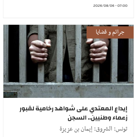
07:00 - 2026/08/06
جرائم و قضايا
إيداع المعتدي على شواهد رخامية لقبور
زعماء وطنيين.. السجن
تونس: الشروق: إيمان بن عزيزة