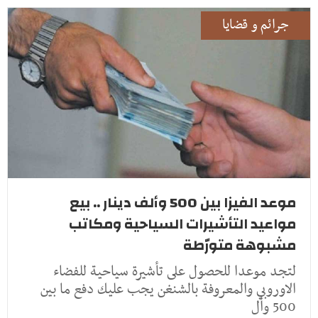
جرائم و قضايا
موعد الفيزا بين 500 وألف دينار .. بيع
مواعيد التأشيرات السياحية ومكاتب
مشبوهة متورّطة
لتجد موعدا للحصول على تأشيرة سياحية للفضاء
الاوروبي والمعروفة بالشنغن يجب عليك دفع ما بين
500 وأل