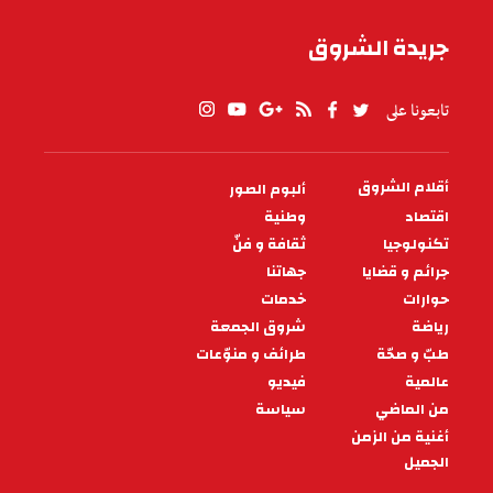
جريدة الشروق
تابعونا على
أقلام الشروق
ألبوم الصور
PIED
DE
اقتصاد
وطنية
PAGE
تكنولوجيا
ثقافة و فنّ
جرائم و قضايا
جهاتنا
حوارات
خدمات
رياضة
شروق الجمعة
طبّ و صحّة
طرائف و منوّعات
عالمية
فيديو
من الماضي
سياسة
أغنية من الزمن
الجميل