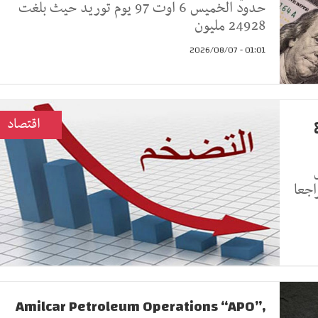
حدود الخميس 6 اوت 97 يوم توريد حيث بلغت
24928 مليون
01:01 - 2026/08/07
اقتصاد
ك تراجعا
Amilcar Petroleum Operations “APO”,