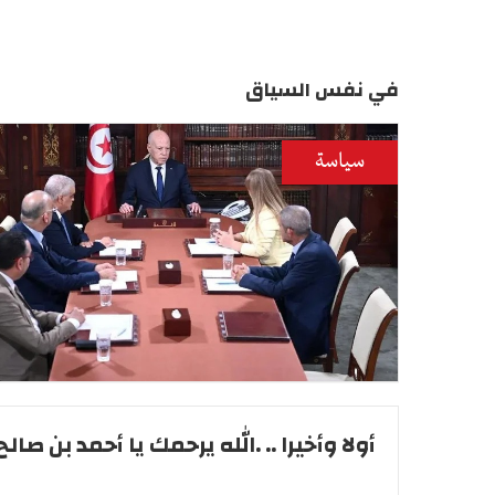
في نفس السياق
سياسة
أولا وأخيرا .. .الله يرحمك يا أحمد بن صالح