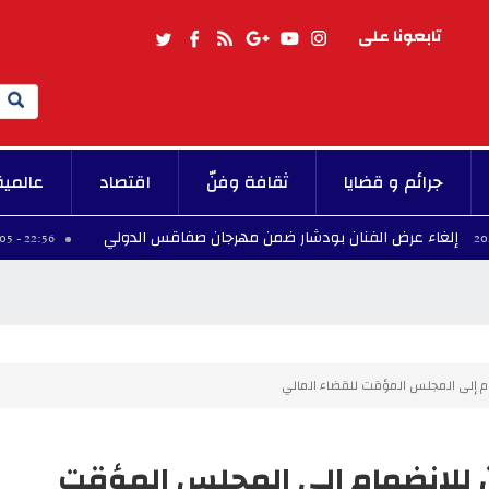
تابعونا على
Search
جرائم و قضايا
ثقافة وفنّ
اقتصاد
عالمية
عرض الفنان بودشار ضمن مهرجان صفاقس الدولي
ال
22:56 - 2026/08/05
مام إلى المجلس المؤقت للقضاء المالي
ين للانضمام إلى المجلس المؤقت