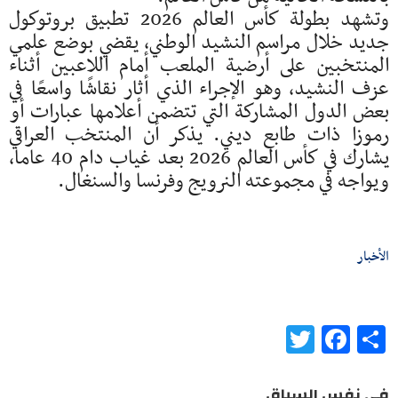
وتشهد بطولة كأس العالم 2026 تطبيق بروتوكول
جديد خلال مراسم النشيد الوطني، يقضي بوضع علمي
المنتخبين على أرضية الملعب أمام اللاعبين أثناء
عزف النشيد، وهو الإجراء الذي أثار نقاشًا واسعًا في
بعض الدول المشاركة التي تتضمن أعلامها عبارات أو
رموزا ذات طابع ديني. يذكر أن المنتخب العراقي
يشارك في كأس العالم 2026 بعد غياب دام 40 عاما،
ويواجه في مجموعته النرويج وفرنسا والسنغال.
الأخبار
Twitter
Facebook
Share
في نفس السياق