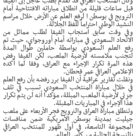
وكان المنتخب العراقي قد تقدم بطلب عاجل إلى الفيفا
قبل ساعات قليلة من انطلاق مباراته الافتتاحية أمام
النرويج في بوسطن ا لرفع العلم عن الأرض خلال مراسم
النشيد الوطني احتراماً للفظ الجلالة.
وفي وقت سابق استجاب الفيفا لطلب مماثل من
الاتحاد السعودي في مباراته أمام أوروجواي، حيث تم
رفع العلم السعودي بواسطة حاملين طوال المدة
لتجنب ملامسته لأرضية الملعب، لكن الفيفا رفض
هذه المرة تكرار الإجراء مع العراق، وفقا لما أكده
الإعلامي العراقي عمر قحطان.
ونقلت تقارير عراقية أن الفيفا برر رفضه بأن رفع العلم
في خلال مباراة المنتخب السعودي تسبب في تلف
جزئي لأرضية الملعب المبللة، مؤكدا أنه لن يتم تكرار
هذا الإجراء في المباريات المقبلة.
وتنطلق مباراة العراق والنرويج فجر الأربعاء على ملعب
جيليت بمدينة بوسطن الأمريكية ضمن منافسات
المجموعة التاسعة، في أول ظهور للمنتخب العراقي
بالنسخة الحالية من كأس العالم.