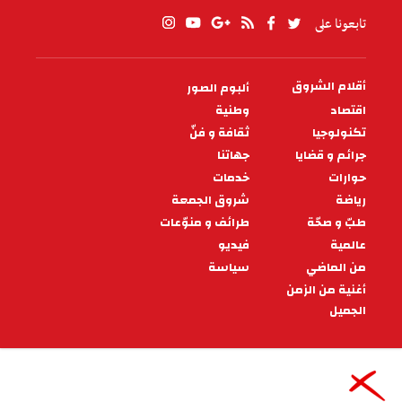
تابعونا على
أقلام الشروق
ألبوم الصور
PIED
DE
اقتصاد
وطنية
PAGE
تكنولوجيا
ثقافة و فنّ
جرائم و قضايا
جهاتنا
حوارات
خدمات
رياضة
شروق الجمعة
طبّ و صحّة
طرائف و منوّعات
عالمية
فيديو
من الماضي
سياسة
أغنية من الزمن
الجميل