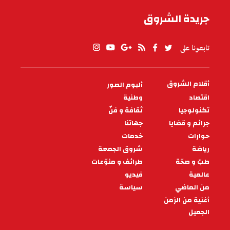
جريدة الشروق
تابعونا على
أقلام الشروق
ألبوم الصور
PIED
DE
اقتصاد
وطنية
PAGE
تكنولوجيا
ثقافة و فنّ
جرائم و قضايا
جهاتنا
حوارات
خدمات
رياضة
شروق الجمعة
طبّ و صحّة
طرائف و منوّعات
عالمية
فيديو
من الماضي
سياسة
أغنية من الزمن
الجميل