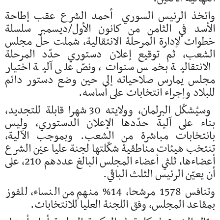
واتخذ الرئيس السوري أحمد الشرع عقب إطاحة
الأسد في الثامن من كانون الأول/ديسمبر سلسلة
خطوات لإدارة المرحلة الانتقالية، شملت حلّ مجلس
الشعب، ثم توقيع إعلان دستوري حدّد المرحلة
الانتقالية بخمس سنوات، ونصّ على آلية اختيار
مجلس يمارس صلاحياته إلى حين وضع دستور دائم
للبلاد وإجراء انتخابات على أساسه.
وسيُشكّل البرلمان، وولايته 30 شهرا قابلة للتجديد،
بناء على آلية حدّدها الإعلان الدستوري، وليس
بانتخابات مباشرة من الشعب. وبموجب الآلية،
تنتخب هيئات مناطقية شكّلتها لجنة عليا عيّن الشرع
أعضاءها، ثلثي أعضاء المجلس البالغ عددهم 210، على
أن يعيّن الرئيس الثلث الباقي.
وتنافس 1578 مرشحا، 14% منهم من النساء، للفوز
بمقاعد المجلس، وفق اللجنة العليا للانتخابات.