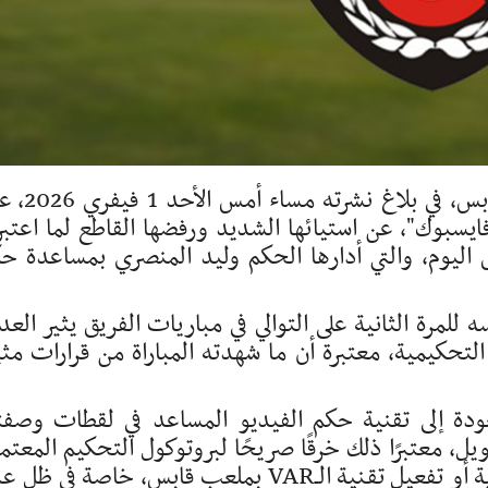
أعربت الهيئة المديرة للمستقبل الرياضي بقابس، في
ايسبوك"، عن استيائها الشديد ورفضها القاطع لما اعتبر
اليوم، والتي أدارها الحكم وليد المنصري بمساعدة ح
 الهيئة إلى أن تعيين حكم الـVAR نفسه للمرة الثانية على التوالي في مباريات الفريق يثير ال
تحكيمية، معتبرة أن ما شهدته المباراة من قرارات مثي
عودة إلى تقنية حكم الفيديو المساعد في لقطات وصفت
يل، معتبرًا ذلك خرقًا صريحًا لبروتوكول التحكيم المعتم
كما عبّرت الهيئة عن تشكيكها في مدى جاهزية أو تفعيل تقنية الـVAR بملعب قابس، خاصة في