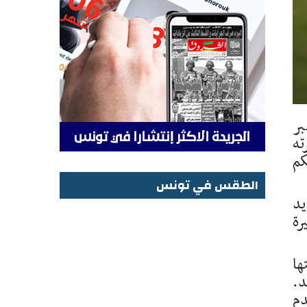
 بلاغ نشرته مساء أمس الأحد 1 فيفري 2026، عبر
ته
كم
الطقس في تونس
عديد
الطقس في تونس
رة
ها
د.
 ظل عدم