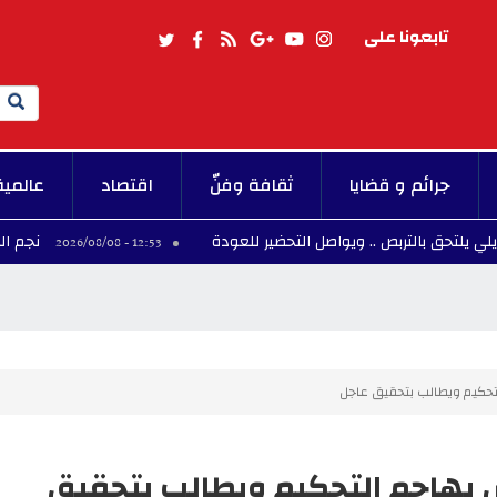
تابعونا على
Search
جرائم و قضايا
ثقافة وفنّ
اقتصاد
عالمية
تربص .. ويواصل التحضير للعودة
نجم المنتخب الوطن
12:53 - 2026/08/08
لتحكيم ويطالب بتحقيق عاجل
س يهاجم التحكيم ويطالب بتحقيق