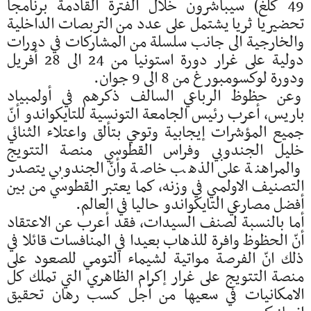
49 كلغ) سيباشرون خلال الفترة القادمة برنامجا
تحضيريا ثريا يشتمل على عدد من التربصات الداخلية
والخارجية الى جانب سلسلة من المشاركات في دورات
دولية على غرار دورة استونيا من 24 الى 28 أفريل
ودورة لوكسومبورغ من 8 الى 9 جوان.
وعن حظوظ الرباعي السالف ذكرهم في أولمبياد
باريس، أعرب رئيس الجامعة التونسية للتايكواندو أنّ
جميع المؤشرات إيجابية وتوحي بتألق واعتلاء الثنائي
خليل الجندوبي وفراس القطوسي منصة التتويج
والمراهنة على الذهب خاصة وأنّ الجندوبي يتصدر
التصنيف الاولمبي في وزنه، كما يعتبر القطوسي من بين
أفضل مصارعي التايكواندو حاليا في العالم.
أما بالنسبة لصنف السيدات، فقد أعرب عن الاعتقاد
أنّ الحظوظ وافرة للذهاب بعيدا في المنافسات قائلا في
ذلك انّ الفرصة مواتية لشيماء التومي للصعود على
منصة التتويج على غرار إكرام الظاهري التي تملك كل
الامكانيات في سعيها من أجل كسب رهان تحقيق