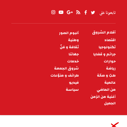
تابعونا على
أقلام الشروق
ألبوم الصور
PIED
DE
اقتصاد
وطنية
PAGE
تكنولوجيا
ثقافة و فنّ
جرائم و قضايا
جهاتنا
حوارات
خدمات
رياضة
شروق الجمعة
طبّ و صحّة
طرائف و منوّعات
عالمية
فيديو
من الماضي
سياسة
أغنية من الزمن
الجميل