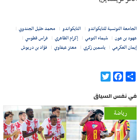
الجامعة التونسية للتايكواندو
التايكواندو
محمد خليل الجندوبي
عهود بن عون
شيماء التومي
إكرام الظاهري
فراس قطوسي
إيمان العكرمي
ياسمين زكري
معتز عيفاوي
فؤاد بن دريوش
Twitter
Facebook
Share
في نفس السياق
رياضة