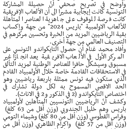
وأوضح في تصريح صحفي أنّ حصيلة المشاركة
التونسية كانت إيجابية مشيرا الى أن الألعاب الإفريقية
كانت فرصة للوقوف على جاهزية العناصر المتأهلة
للألعاب الاولمبية "باريس 2024" من جهة وإكساب
بقية الرياضيين المزيد من الخبرة وتحسين مركزهم في
التصنيف العالمي من جهة أخرى.
وأفاد محمد غنام أن حصول التايكواندو التونسي على
المركز الأول في الألعاب الافريقية يعد انجازا غير
مسبوق وسيشكل حافزا للعناصر الوطنية لمزيد التألق
في الاستحقاقات القادمة خاصة خلال الأولمبياد القادم
الذي ستكون فيه تونس ممثلة باربعة رياضيين وهو
الحد الاقصى المسموح به لكل دولة تشارك في
اختصاص التايكواندو (2 في الذكور و2 في الاناث).
وكشف أنّ الرياضيين التونسيين المتأهلين لأولمبياد
باريس وهم خليل الجندوبي (وزن أقل من 63 كلغ)
وفراس القطوسي (وزن أقل من 80 كلغ) وشيماء التومي
(وزن أقل من 57 كلغ) واكرام الظاهري (وزن أقل من