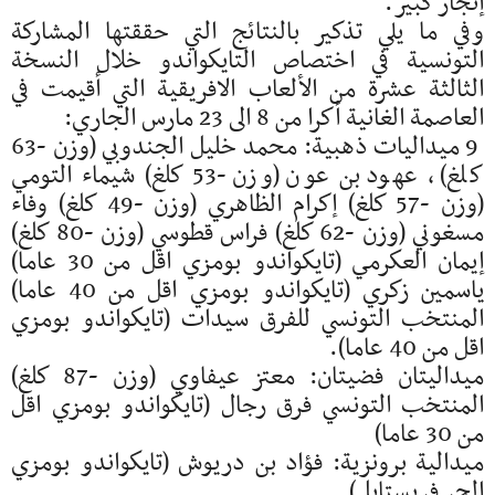
إنجاز كبير.
وفي ما يلي تذكير بالنتائج التي حققتها المشاركة
التونسية في اختصاص التايكواندو خلال النسخة
الثالثة عشرة من الألعاب الافريقية التي أقيمت في
العاصمة الغانية أكرا من 8 الى 23 مارس الجاري:
9 ميداليات ذهبية: محمد خليل الجندوبي (وزن -63
كلغ) , عهود بن عون (وزن -53 كلغ) شيماء التومي
(وزن -57 كلغ) إكرام الظاهري (وزن -49 كلغ) وفاء
مسغوني (وزن -62 كلغ) فراس قطوسي (وزن -80 كلغ)
إيمان العكرمي (تايكواندو بومزي اقل من 30 عاما)
ياسمين زكري (تايكواندو بومزي اقل من 40 عاما)
المنتخب التونسي للفرق سيدات (تايكواندو بومزي
اقل من 40 عاما).
ميداليتان فضيتان: معتز عيفاوي (وزن -87 كلغ)
المنتخب التونسي فرق رجال (تايكواندو بومزي اقل
من 30 عاما)
ميدالية برونزية: فؤاد بن دريوش (تايكواندو بومزي
الحر فريستايل)