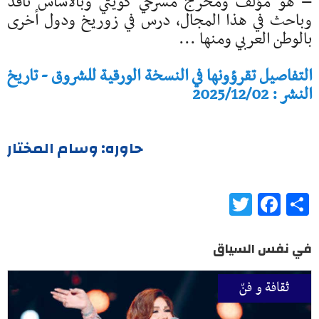
– هو مؤلف ومخرج مسرحي كويتي وبالأساس ناقد
وباحث في هذا المجال، درس في زوريخ ودول أخرى
بالوطن العربي ومنها ...
التفاصيل تقرؤونها في النسخة الورقية للشروق - تاريخ
النشر : 2025/12/02
حاوره: وسام المختار
Twitter
Facebook
Share
في نفس السياق
ثقافة و فنّ