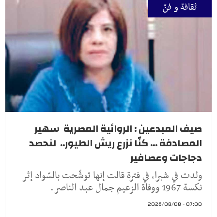
ثقافة و فنّ
صيف المبدعين : الروائية المصرية سهير
المصادفة ... كنّا نزرع ريش الطيور.. لنحصد
دجاجات وعصافير
ولدت في شبرا، في فترة قالت إنها توشّحت بالسّواد إثر
نكسة 1967 ووفاة الزعيم جمال عبد الناصر.
07:00 - 2026/08/08