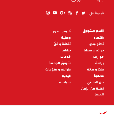
تابعونا على
أقلام الشروق
ألبوم الصور
PIED
DE
اقتصاد
وطنية
PAGE
تكنولوجيا
ثقافة و فنّ
جرائم و قضايا
جهاتنا
حوارات
خدمات
رياضة
شروق الجمعة
طبّ و صحّة
طرائف و منوّعات
عالمية
فيديو
من الماضي
سياسة
أغنية من الزمن
الجميل