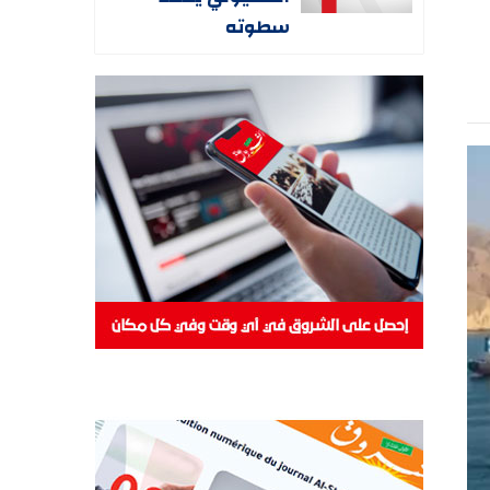
سطوته