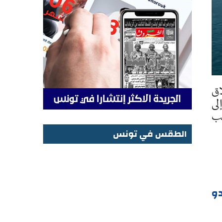
اق
لى
مب
الطقس في تونس
الطقس في تونس
دو