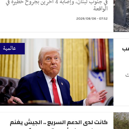
في جنوب لبنان، وإصابة 4 آخرين بجروح خطيرة في
الواقعة
07:52 - 2026/08/06
مب
عالمية
ت
كانت لدى الدعم السريع .. الجيش يغنم