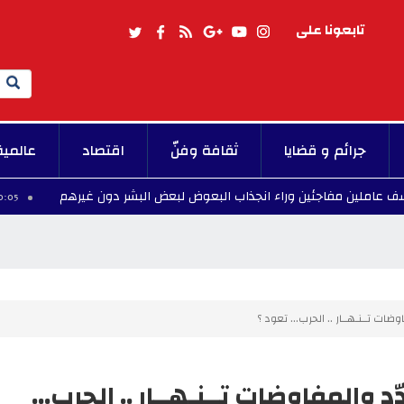
تابعونا على
Search
جرائم و قضايا
ثقافة وفنّ
اقتصاد
عالمية
جئين وراء انجذاب البعوض لبعض البشر دون غيرهم
00:05 - 2026/08/06
ات تــنـهــار .. الحرب... تعود ؟
 والمفاوضات تــنـهــار .. الحرب...