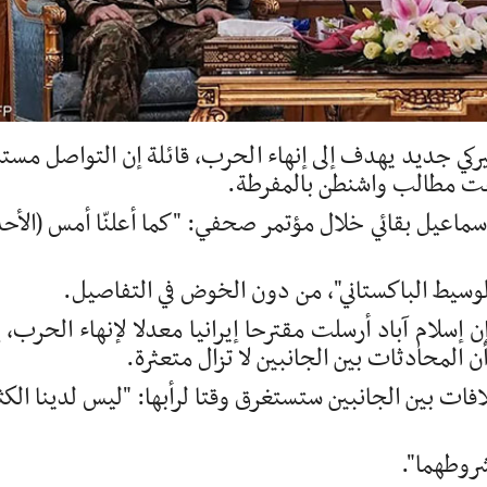
يركي جديد يهدف إلى إنهاء الحرب، قائلة إن التواصل مست
صفت مطالب واشنطن بالمفرطة.
إسماعيل بقائي خلال مؤتمر صحفي: "كما أعلنّا أمس (الأحد
وسيط الباكستاني"، من دون الخوض في التفاصيل.
ن إسلام آباد أرسلت ‌مقترحا إيرانيا معدلا لإنهاء الحرب، إ
أن ‌المحادثات ⁠بين الجانبين لا تزال متعثرة.
فات ⁠بين الجانبين ستستغرق وقتا ⁠لرأبها: "ليس لدينا الكث
شروطهما".