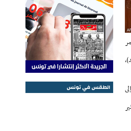
مر
)،
الطقس في تونس
لى
الطقس في تونس
ير