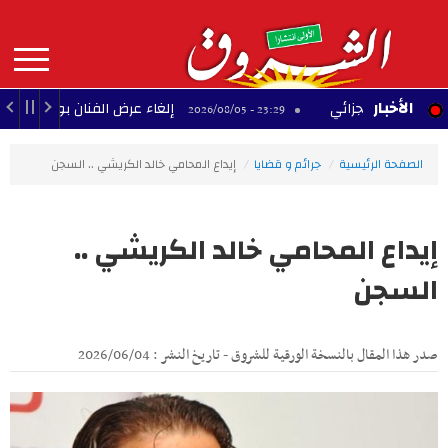
Aller
au
contenu
principal
MAIN
الأخبار
ّلح الجزائي
إلغاء عرض الفنان بودشار ضمن مهرجا
23:29 - 2026/08/05
NAVIGATION
الصفحة الرئيسية
جرائم و قضايا
إيداع المحامي خالد الكريشي .. السجن
إيداع المحامي خالد الكريشي ..
السجن
صدر هذا المقال بالنسخة الورقية للشروق - تاريخ النشر : 2026/06/04