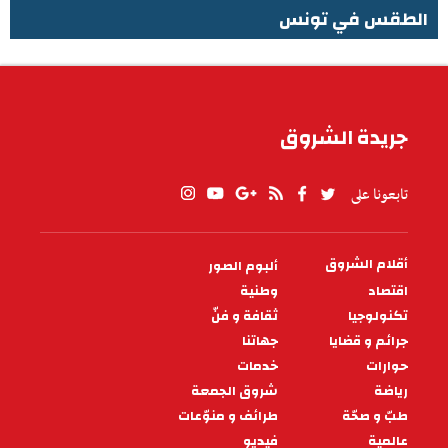
الطقس في تونس
الطقس في تونس
جريدة الشروق
تابعونا على
أقلام الشروق
ألبوم الصور
PIED
DE
اقتصاد
وطنية
PAGE
تكنولوجيا
ثقافة و فنّ
جرائم و قضايا
جهاتنا
حوارات
خدمات
رياضة
شروق الجمعة
طبّ و صحّة
طرائف و منوّعات
عالمية
فيديو