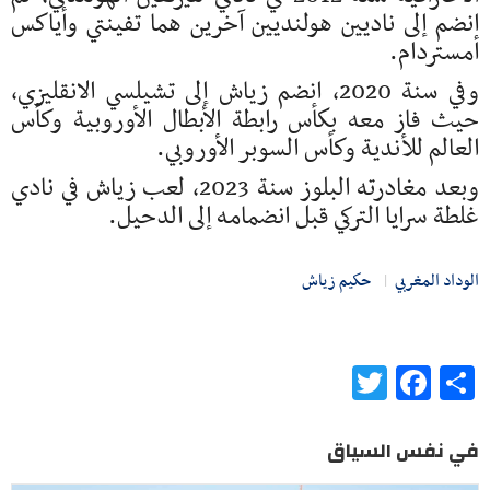
انضم إلى ناديين هولنديين آخرين هما تفينتي وأياكس
أمستردام.
وفي سنة 2020، انضم زياش إلى تشيلسي الانقليزي،
حيث فاز معه بكأس رابطة الأبطال الأوروبية وكأس
العالم للأندية وكأس السوبر الأوروبي.
وبعد مغادرته البلوز سنة 2023، لعب زياش في نادي
غلطة سرايا التركي قبل انضمامه إلى الدحيل.
الوداد المغربي
حكيم زياش
Twitter
Facebook
Share
في نفس السياق