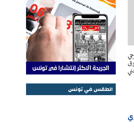
جي
وق
ني
الطقس في تونس
الطقس في تونس
زي